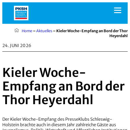
Zum
Inhalt
springen
Home
–
Aktuelles
–
Kieler Woche-Empfang an Bord der Thor
Heyerdahl
24. JUNI 2026
Kieler Woche-
Empfang an Bord der
Thor Heyerdahl
Der Kieler Woche-Empfang des PresseKlubs Schleswig-
Holstein brachte auch in diesem Jahr zahlreiche Gäste aus