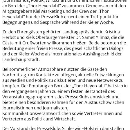
Journalismus, Politik, Wirtschaft und öffentlichen Institutionen
an Bord der „Thor Heyerdahl“ zusammen. Gemeinsam mit den
Mitgastgebern Kiel Marketing und der Crew der „Thor
Heyerdahl“ bot der PresseKlub erneut einen Treffpunkt für
Begegnungen und Gespräche während der Kieler Woche.
Zu den Ehrengästen gehörten Landtagspräsidentin Kristina
Herbst und Kiels Oberbürgermeister Dr. Samet Yilmaz, die die
Gäste mit Grußworten willkommen hießen. Beide betonten die
Bedeutung einer freien Presse, des gesellschaftlichen Dialogs
und der Kieler Woche als internationales Aushängeschild der
Landeshauptstadt.
Bei sommerlicher Atmosphäre nutzten die Gäste den
Nachmittag, um Kontakte zu pflegen, aktuelle Entwicklungen
aus Medien und Politik zu diskutieren und neue Netzwerke zu
knüpfen. Der Empfang an Bord der „Thor Heyerdahl“ hat sich in
den vergangenen Jahren zu einem festen Bestandteil des
Veranstaltungsprogramms des PresseKlubs entwickelt und
bietet einen besonderen Rahmen für den Austausch zwischen
Journalistinnen und Journalisten,
Kommunikationsverantwortlichen sowie Vertreterinnen und
Vertretern aus Politik und Wirtschaft.
Der Vorstand des PresseKlubs Schleswig-Holstein dankt allen